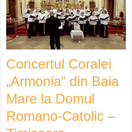
„Armonia”
din
Baia
Mare
la
Domul
Romano-
Catolic
Concertul Coralei
–
Timișoara
„Armonia” din Baia
Mare la Domul
Romano-Catolic –