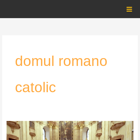
Skip
to
content
domul romano
catolic
Concertul
Coralei