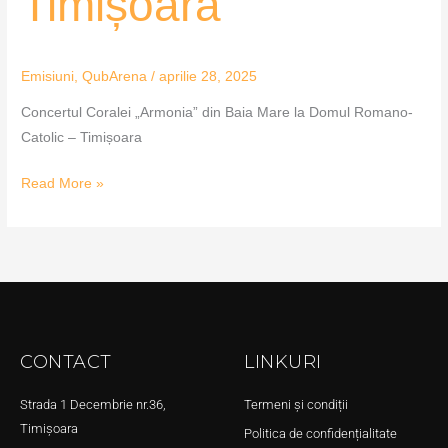
Timișoara
Emisiuni
,
QubArena
/
aprilie 28, 2025
Concertul Coralei „Armonia” din Baia Mare la Domul Romano-
Catolic – Timișoara
Read More »
CONTACT
LINKURI
Strada 1 Decembrie nr.36,
Termeni și condiții
Timișoara
Politica de confidențialitate