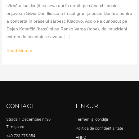
sârbă a luat ființă cu ceva ani în urmă, pe când chitaristul
orșovean Silviu Dan Iliescu a trecut granița peste Dunăre pentru
a concerta în orășelul sârbesc Kladovo. Acolo i-a cunoscut pe
Dejan Kotarčić (bass) și pe Ranko Varga (tobe), doi muzicieni
extrem de talentați ce aveau […]
Read More »
CONTACT
LINKURI
Strada 1 Decembrie nr.36,
Termeni și condiții
Timișoara
Politica de confidențialitate
+40 723 275 354
ANPC