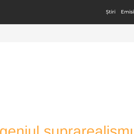
Știri
Emisi
 geniul suprarealismu