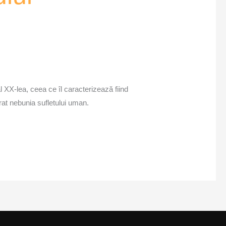
al XX-lea, ceea ce îl caracterizează fiind
rat nebunia sufletului uman.