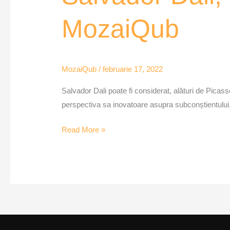
geniul
MozaiQub
suprarealismului
–
MozaiQub
MozaiQub
/
februarie 17, 2022
Salvador Dali poate fi considerat, alături de Picasso
perspectiva sa inovatoare asupra subconștientului, r
Read More »