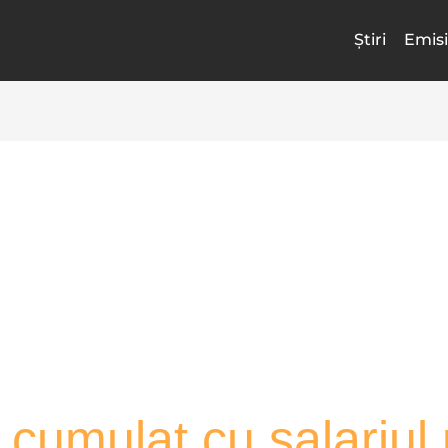
Știri
Emisi
, cumulat cu salariul