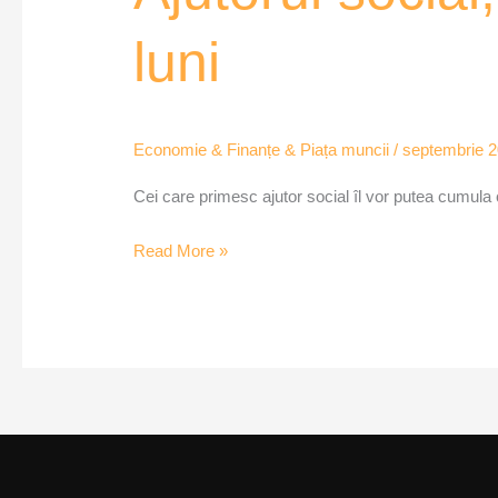
cumulat
luni
cu
salariul
pentru
șase
Economie & Finanțe & Piața muncii
/
septembrie 2
luni
Cei care primesc ajutor social îl vor putea cumula c
Read More »