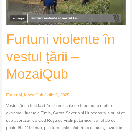
MozaiQub
Furtuni violente în
vestul țării –
MozaiQub
Emisiuni
,
MozaiQub
/
iulie 9, 2025
Vestul țării a fost lovit în ultimele zile de fenomene meteo
extreme. Județele Timiș, Caraș-Severin și Hunedoara s-au aflat
sub avertizări de Cod Roșu de vijelii puternice, cu rafale de
peste 90–110 km/h, ploi torențiale, căderi de copaci și avarii în