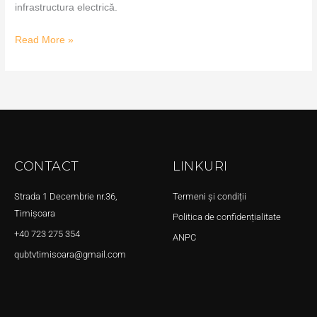
infrastructura electrică.
Read More »
CONTACT
LINKURI
Strada 1 Decembrie nr.36,
Termeni și condiții
Timișoara
Politica de confidențialitate
+40 723 275 354
ANPC
qubtvtimisoara@gmail.com