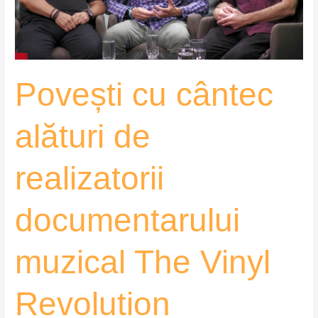
documentarului
muzical
The
Vinyl
Povești cu cântec
Revolution
alături de
realizatorii
documentarului
muzical The Vinyl
Revolution