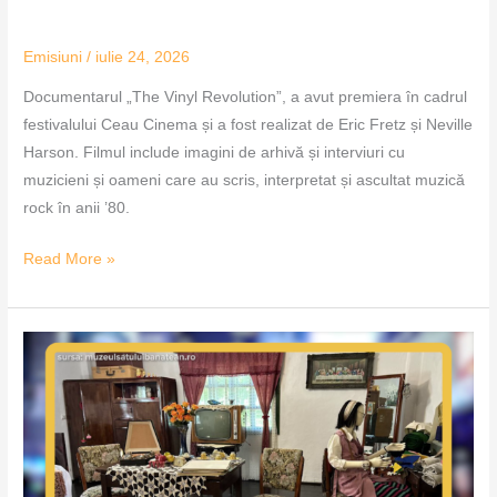
Emisiuni
/
iulie 24, 2026
Documentarul „The Vinyl Revolution”, a avut premiera în cadrul
festivalului Ceau Cinema și a fost realizat de Eric Fretz și Neville
Harson. Filmul include imagini de arhivă și interviuri cu
muzicieni și oameni care au scris, interpretat și ascultat muzică
rock în anii ’80.
Read More »
Cum
trăiau
oamenii
din
Banat
în