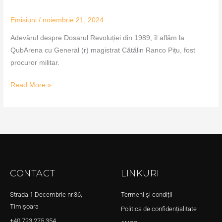
Emisiuni
/
noiembrie 21, 2024
Adevărul despre Dosarul Revoluției din 1989, îl aflăm la
QubArena cu General (r) magistrat Cătălin Ranco Pițu, fost
procuror militar.
Read More »
CONTACT
LINKURI
Strada 1 Decembrie nr.36,
Termeni și condiții
Timișoara
Politica de confidențialitate
+40 723 275 354