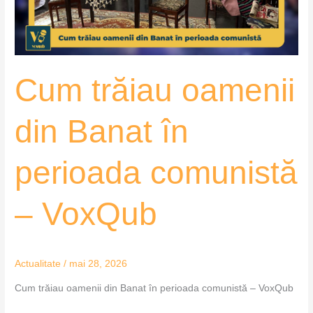
perioada
comunistă
–
VoxQub
Cum trăiau oamenii
din Banat în
perioada comunistă
– VoxQub
Actualitate
/
mai 28, 2026
Cum trăiau oamenii din Banat în perioada comunistă – VoxQub