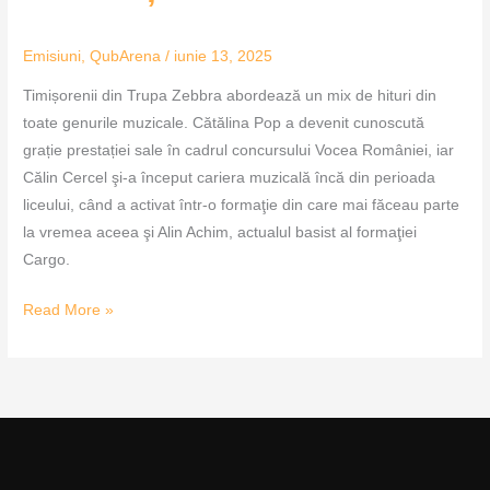
Emisiuni
,
QubArena
/
iunie 13, 2025
Timișorenii din Trupa Zebbra abordează un mix de hituri din
toate genurile muzicale. Cătălina Pop a devenit cunoscută
grație prestației sale în cadrul concursului Vocea României, iar
Călin Cercel şi-a început cariera muzicală încă din perioada
liceului, când a activat într-o formaţie din care mai făceau parte
la vremea aceea şi Alin Achim, actualul basist al formaţiei
Cargo.
Read More »