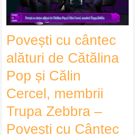
Pop
și
Călin
Cercel,
Povești cu cântec
membrii
Trupa
Zebbra
alături de Cătălina
–
Povești
Pop și Călin
cu
Cântec
Cercel, membrii
Trupa Zebbra –
Povești cu Cântec