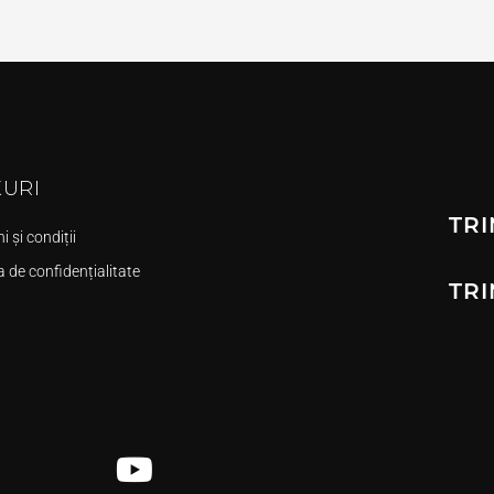
KURI
TRI
 și condiții
a de confidențialitate
TRI