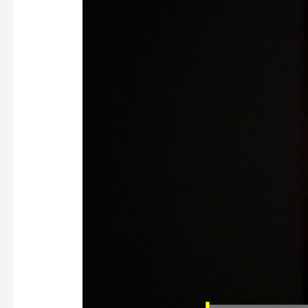
Jurnal
–
Caravaggio