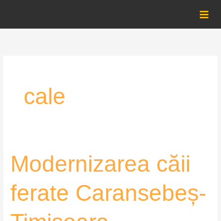
Skip
to
content
cale
Modernizarea
Modernizarea căii
căii
ferate
ferate Caransebeș-
Caransebeș-
Timișoara