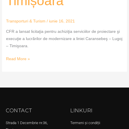
Timișoara
Transporturi & Turism
/
iunie 16, 2021
CFR a lansat licitaţia pentru achiziţia serviciilor de proiectare şi
execuţie a lucrărilor de modernizare a liniei Caransebeş – Lugoj
– Timişoara.
Read More »
CONTACT
LINKURI
Strada 1 Decembrie nr.36,
Termeni și condiții