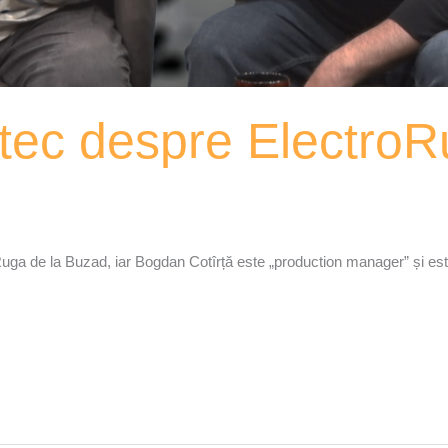
ntec despre Electro
roRuga de la Buzad, iar Bogdan Cotîrță este „production manager” și es