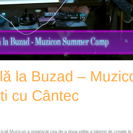
lă la Buzad – Muzi
i cu Cântec
zicali Muzicon a organizat cea de-a doua ediție a taberei de creație la 