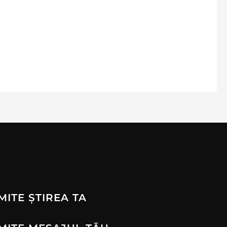
MITE ȘTIREA TA