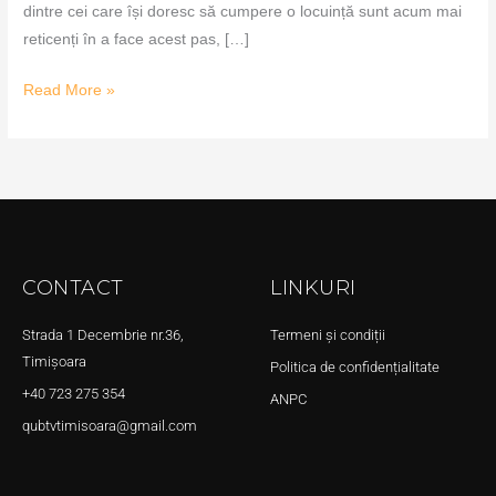
dintre cei care își doresc să cumpere o locuință sunt acum mai
reticenți în a face acest pas, […]
Read More »
CONTACT
LINKURI
Strada 1 Decembrie nr.36,
Termeni și condiții
Timișoara
Politica de confidențialitate
+40 723 275 354
ANPC
qubtvtimisoara@gmail.com