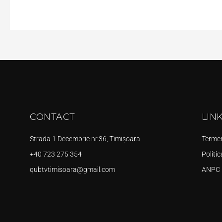
CONTACT
LIN
Strada 1 Decembrie nr.36, Timișoara
Termeni
+40 723 275 354
Politic
qubtvtimisoara@gmail.com
ANPC