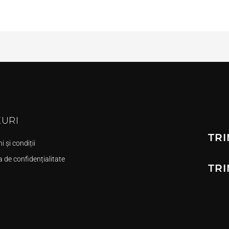
KURI
TRI
 și condiții
a de confidențialitate
TRI