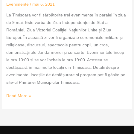
Evenimente
/
mai 6, 2021
La Timișoara vor fi sărbătorite trei evenimente în paralel în ziua
de 9 mai. Este vorba de Ziua Independenţei de Stat a
României, Ziua Victoriei Coaliţiei Naţiunilor Unite şi Ziua
Europei. În această zi vor fi organizate ceremoniale militare și
religioase, discursuri, spectacole pentru copii, un cros,
demonstrații ale Jandarmeriei și concerte. Evenimentele încep
la ora 10:00 și se vor încheia la ora 19:00. Acestea se
desfășoară în mai multe locații din Timișoara. Detalii despre
evenimente, locațiile de desfășurare și program pot fi găsite pe
site-ul Primăriei Municipiului Timișoara.
Read More »