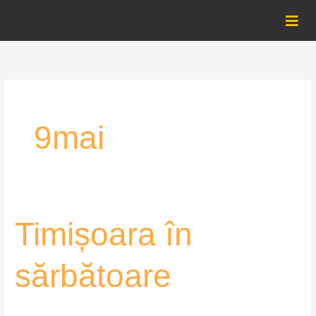
Skip
to
content
9mai
Timișoara
Timișoara în
în
sărbătoare
sărbătoare