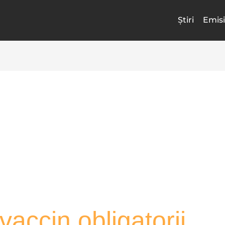
Știri
Emisi
accin obligatorii