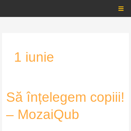
Skip
to
content
1 iunie
Să
Să înțelegem copiii!
înțelegem
copiii!
– MozaiQub
–
MozaiQub