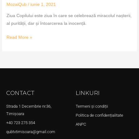
MozaiQub
/
iunie 1, 2021
Ziua Copilului este ziua în care se celebrează miracolul nașterii,
al purității, dar și întoarcerea la inocență.
Read More »
CONTACT
LINKURI
Strada 1 Decembrie nr.36,
Termeni și condiții
Timișoara
Politica de confidențialitate
+40 723 275 354
ANPC
qubtvtimisoara@gmail.com